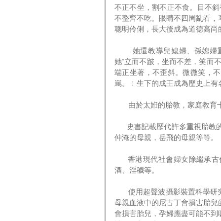
不正不坐，割不正不食。目不斜
不整齊不吃。眼睛不四周亂看，
聰明伶俐，長大後成為道德高尚
        她還教導兒媳婦、孫媳婦重視胎教。周武王妃子懷孕成王時，賈誼在《新書胎教》中說
她“立而不跛，坐而不差，笑而
端正坐著，不歪斜。微微笑，不
駡。﹚生下的成王成為歷史上有
       由於太姙的胎教
      史書記載歷代許多重視胎教的婦女生下的子女都很優秀，例如孟子的母親，蘇軾的母親，范
仲淹的母親，岳飛的母親等等。
      香港現代社會婦女除繼承古代優秀的胎教傳統之外，還應該杜絕不良的嗜好，如吸煙、酗
酒、淫穢等。
       使用超聲波攝影裝置科學研究發現，當母親抽烟時，胎兒手腳會抽搐，顯出很痛苦的樣子。
母親血液中的尼古丁會損害胎兒
會損害胎兒，孕婦應盡可能不到