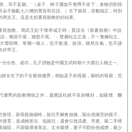
視，耳不妄聽。”（桌子、椅子擺放不整齊不坐下，食物切割得
耳朵不聽亂七八糟的聲音和言語。）生下姬昌，容貌端正，特別
的周文王。這是太姙重視胎教的好結果。
不諠，獨居不倨，雖怒不罵。”﹙雙腳站立正直，不一隻腳站立。
大聲喧嘩。單獨一個人，也不散漫、放浪。雖然生氣，也不謾
名好帝王。
，家庭教育十分出色、成功，孔子讃她是中國文武時期十大傑出人物之一。
的發育，造成畸形兒、低能兒，還會引致流產、早產。吸二手煙
吸烟區，不跟吸煙者靠近。丈夫吸煙，妻子可勸告他戒煙，最少