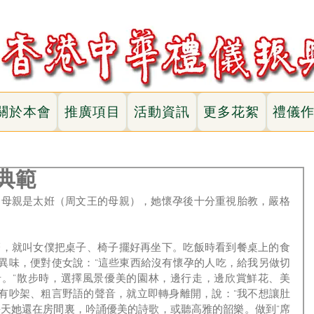
關於本會
推廣項目
活動資訊
更多花絮
禮儀
典範
異味，便對使女說：“這些東西給沒有懷孕的人吃，給我另做切
。”散步時，選擇風景優美的園林，邊行走，邊欣賞鮮花、美
有吵架、粗言野語的聲音，就立即轉身離開，說：“我不想讓肚
每天她還在房間裏，吟誦優美的詩歌，或聽高雅的韶樂。做到“席