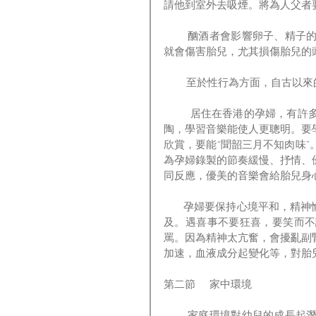
請他到室外去吸煙。將為人父者
        酗酒者會影響卵子、精子的素質。孕婦喝酒，酒精會進入血液，血液流進胎兒體內，酒精
就會傷害胎兒，尤其損傷胎兒的
        至於性行為方
         居住在香港的孕婦，有許多優越的條件，應充分利用。優美的音樂能給人以怡情快樂和熏
陶，學習音樂能使人更聰明。要
欣賞，要能“聞韶三月不知肉味
為孕婦錄製的節奏緩慢、抒情、
同反應，優美的音樂會給胎兒身
       孕婦要保持心境平和，精神愉快。學習孔子的中庸思想，為人處事守正不偏，無太過，無不
及。遇喜事不要狂喜，要笑而不
罵。因為精神太亢奮，會擾亂副
加速，血液成分起變化等，對胎
第二節     家中環境