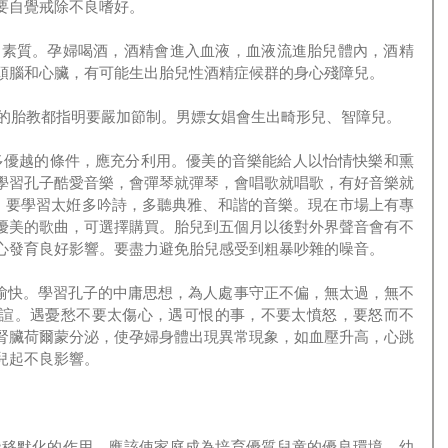
要自覺戒除不良嗜好。
頭腦和心臟，有可能生出胎兒性酒精症候群的身心殘障兒。
面，自古以來的胎教都指明要嚴加節制。男嫖女娼會生出畸形兒、智障兒。
學習孔子酷愛音樂，會彈琴就彈琴，會唱歌就唱歌，有好音樂就
”。要學習太姙多吟詩，多聽典雅、和諧的音樂。現在市場上有專
優美的歌曲，可選擇購買。胎兒到五個月以後對外界聲音會有不
心發育良好影響。要盡力避免胎兒感受到粗暴吵雜的噪音。
諠。遇憂愁不要太傷心，遇可恨的事，不要太憤怒，要怒而不
腎臟荷爾蒙分泌，使孕婦身體出現異常現象，如血壓升高，心跳
兒起不良影響。