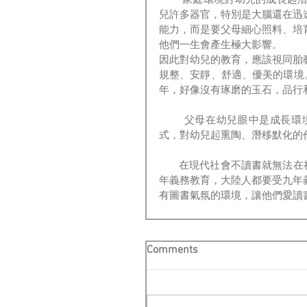
        家庭環境對幼兒的成長起潛移默化的作用，應該使家庭成為培育優質兒童的優良環境。幼
兒許多器官，特別是大腦還在迅
能力，而是要父母細心照料、培
他們一生會產生極大影響。
因此對幼兒的教育，應該視同胎
規整、安靜、舒適、優美的環境
年，好像沒有琢磨的玉石，品行
        父母在幼兒眼中是成長環境的組成部分，父母的言談舉止每時每刻都在以耳濡目染的形
式，對幼兒起熏陶、潛移默化的
       在現代社會不讀書就無法在社會立足。“萬般皆下品，唯有讀書高。”香港人現在都要受十二
年義務教育，大陸人都要受九年
有圖書氣氛的環境，讓他們愛讀
Comments