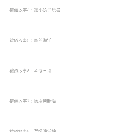
禮儀故事4：讓小孩子玩書
禮儀故事5：書的海洋
禮儀故事6：孟母三遷
禮儀故事7：操場勝賭場
禮儀故事8：選擇適當的