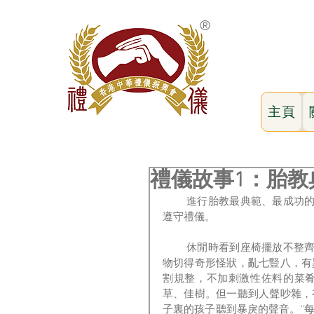
®
主頁
禮儀故事1：胎教
        進行胎教最典範、最成功的母親是太姙（周文王的母親），她懷孕後十分重視胎教，嚴格
遵守禮儀。
        休閒時看到座椅擺放不整齊，就叫女僕把桌子、椅子擺好再坐下。吃飯時看到餐桌上的食
物切得奇形怪狀，亂七豎八，有
割規整，不加刺激性佐料的菜肴
草、佳樹。但一聽到人聲吵雜，
子裏的孩子聽到暴戾的聲音。”