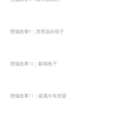
禮儀故事9：買禮器給孩子
禮儀故事10：斷織教子
禮儀故事11：嚴厲中有慈愛