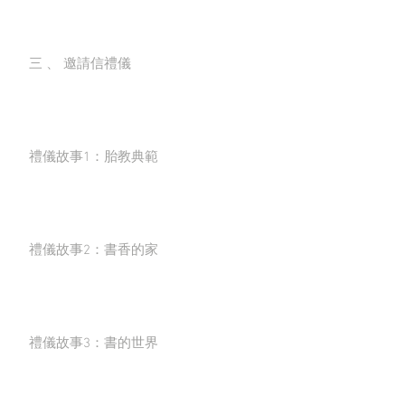
三 、 邀請信禮儀
禮儀故事1：胎教典範
禮儀故事2：書香的家
禮儀故事3：書的世界