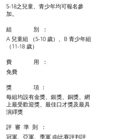
5-18之兒童、青少年均可報名參
加。
組 別 ：
A 兒童組 （5-10 歲）、
B 青少年組
（11-18 歲）
費 用 ：
免費
獎 項 ：
每組均設有金獎、銀獎、銅獎、網
上最受歡迎獎、最佳口才獎及最具
演繹獎
評 審 準 則 ：
冠軍、亞軍、季軍
由比賽評判評