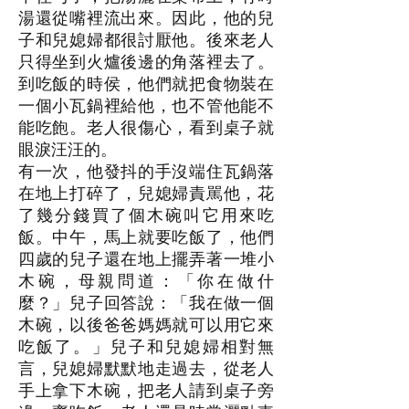
湯還從嘴裡流出來。因此，他的兒
子和兒媳婦都很討厭他。後來老人
只得坐到火爐後邊的角落裡去了。
到吃飯的時侯，他們就把食物裝在
一個小瓦鍋裡給他，也不管他能不
能吃飽。老人很傷心，看到桌子就
眼淚汪汪的。
有一次，他發抖的手沒端住瓦鍋落
在地上打碎了，兒媳婦責駡他，花
了幾分錢買了個木碗叫它用來吃
飯。中午，馬上就要吃飯了，他們
四歲的兒子還在地上擺弄著一堆小
木碗，母親問道：「你在做什
麼？」兒子回答說：「我在做一個
木碗，以後爸爸媽媽就可以用它來
吃飯了。」兒子和兒媳婦相對無
言，兒媳婦默默地走過去，從老人
手上拿下木碗，把老人請到桌子旁