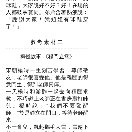
球鞋，大家說好不好？好！在場的
人都鼓掌贊同。弟弟含著熱淚說︰
「謝謝大家！我姐姐有球鞋穿
了！」
參 考 素 材 二
禮儀故事 《程門立雪》
宋朝楊時一生刻苦學習，尊師敬
友，老師很喜愛他。他是程頤的得
意門生，得到老師真傳。
一天楊時和游酢一起去向程頤求
教，不巧碰上老師正在書房裏打盹
兒。楊時說：“我們不要驚醒
師。”於是靜立在門口，等待老師醒
來。
不一會兒，飄起鵝毛大雪，雪越下