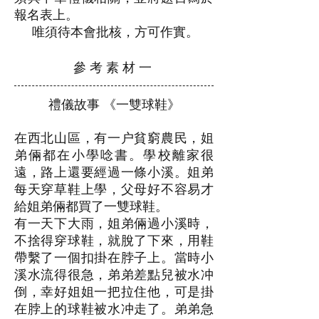
報名表上。
唯須待本會批核，方可作實。
參 考 素 材 一
禮儀故事 《一雙球鞋》
在西北山區，有一户貧窮農民，姐
弟倆都在小學唸書。學校離家很
遠，路上還要經過一條小溪。姐弟
每天穿草鞋上學，父母好不容易才
給姐弟倆都買了一雙球鞋。
有一天下大雨，姐弟倆過小溪時，
不捨得穿球鞋，就脫了下來，用鞋
帶繫了一個扣掛在脖子上。當時小
溪水流得很急，弟弟差點兒被水冲
倒，幸好姐姐一把拉住他，可是掛
在脖上的球鞋被水冲走了。弟弟急