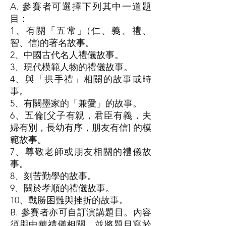
A. 參賽者可選擇下列其中一道題
目：
1、有關「五常」(仁、義、禮、
智、信)的著名故事。
2、中國古代名人禮儀故事。
3、現代模範人物的禮儀故事。
4、與「拱手禮」相關的故事或時
事。
5、有關墨家的「兼愛」的故事。
6、五倫[父子有親，君臣有義，夫
婦有別，長幼有序，朋友有信] 的模
範故事。
7、尊敬老師或朋友相關的禮儀故
事。
8、刻苦勤學的故事。
9、關於孝順的禮儀故事。
10、戰勝困難與挫折的故事。
B. 參賽者亦可自訂演講題目。內容
須與中華禮儀相關，並將題目寫於