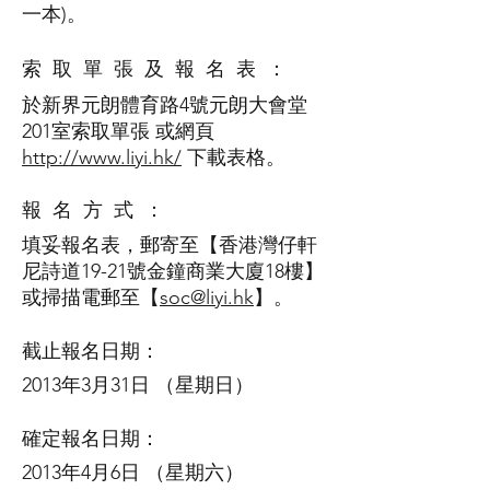
一本)。
索 取 單 張
及 報 名 表 ：
於新界元朗體育路4號元朗大會堂
201室索取單張 或網頁
http://www.liyi.hk/
下載表格。
報 名 方 式 ：
填妥報名表，郵寄至【香港灣仔軒
尼詩道19-21號金鐘商業大廈18樓】
或掃描電郵至【
soc@liyi.hk
】。
截止報名日期：
2013年3月31日 （星期日）
確定報名日期：
2013年4月6日 （星期六）