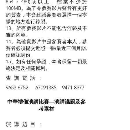
854 x 480)或以上．檔案不少於
100MB。為了令參賽影片聲音有更好
的質素，本會建議參賽者選擇一個寧
靜的地方進行錄製。
13、所有參賽影片不能包含淫褻及不
雅的內容。
14、為確實影片中是參賽者本人，參
賽者必須提交近照一張(最近三個月)以
便確認身份。
15、如有任何爭議，本會保留一切最
終決定及相關權利。
查 詢 電 話 ：
9653 6752
67091335
9471 8377
中華禮儀演講比賽—演講議題及參
考素材
演 講 題 目 ：