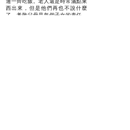
邊一齊吃飯。老人還是時常灑點東
西出來，但是他們再也不說什麼
了。孝敬父母是每個子女的責任，
每一個人都有衰老的那一天，希望
孝敬父母的美德一代代傳下去。
參 考 素 材 四
禮儀故事《維護父親的尊嚴》
漢朝陳實是個清廉的官員，一貫講
誠信。有一次，一個朋友邀他到遠
方遊覽，並約定第二天中午在陳實
家的槐樹下集合出發。
第二天，七歲的兒子陳紀送父親陳
實，準時到樹下等待。等了好長時
間，那個朋友都沒來。陳實對兒子
說：「那位叔叔也許有其他事情來
不了，我只好先走了。」