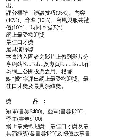
出。
評分標準：演講技巧(35%)、內容
(40%)、音準 (10%)、
台風與服裝禮
儀(10%)、
時間掌握(5%)
網上最受歡迎獎
最佳口才獎
最具演繹獎
本會將入圍者之影片上傳到影片分
享網站YouTube及專頁FaceBook作
為網上公開投票之用。根據
點“贊”率評出網上最受歡迎獎、最
佳口才獎及最具演繹獎。
獎 品 ：
冠軍(書券$400)、亞軍(書券$200)、
季軍(書券$100)
網上最受歡迎獎、最佳口才獎及最
具演繹獎(各書券$200及禮儀故事書