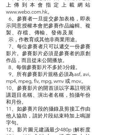
上傳到本會指定上載網站
www.webo.com.hk
。
6、參賽者一旦提交參加表格，即表
示同意授權本會把參賽作品編輯、複
製、存檔、傳輸、發佈及展
示，作教育或其他非商業用途。
7、每位參賽者只可以遞交一份參賽
影片。參賽影片必須是參賽者的原創
作品，而且從未公開播放。
8、每個參賽影片不多於3分鐘。
9、所有參賽影片規格必須為asf, avi,
mp4, mpeg, flv, mpg, wmv 或 mov。
10、參賽影片的開首須以字幕註明演
講題目名稱、演出者名稱，拍攝年份
和月份。
11、如參賽片段的攝錄及剪接工作由
他人協助，請於片段結束時加上鳴謝
字句。
12、影片圖元建議最少480p (解析度