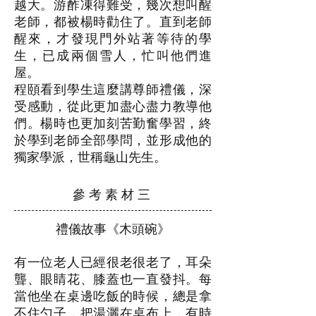
越大。游酢凍得難受，幾次想叫醒
老師，都被楊時勸住了。直到老師
醒來，才發現門外站著等待的學
生，已成兩個雪人，忙叫他們進
屋。
程頤看到學生這麼講尊師禮儀，深
受感動，從此更加盡心盡力教導他
們。楊時也更加刻苦勤奮學習，終
於學到老師全部
學問，並形成他的
獨家學派，世稱龜山先生。
參 考 素 材 三
禮儀故事《木頭碗》
有一位老人已經很老很老了，耳朵
聾、眼睛花、膝蓋也一直發抖。每
當他坐在桌邊吃飯的時候，總是拿
不住勺子，把湯灑在桌布上，有時