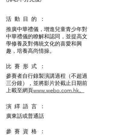
活 動 目 的 ：
推廣中華禮儀，增進兒童青少年對
中華禮儀的瞭解和認同，並提高文
學修養及對傳統文化的喜愛和興
趣，培養高尚情操。
比 賽 形 式 ：
參賽者自行錄製演講過程（不超過
三分鐘），並將影片於截止日期前
上載至網頁
www.webo.com.hk。
演 繹 語 言 ：
廣東話或普通話
參 賽 資 格 ：