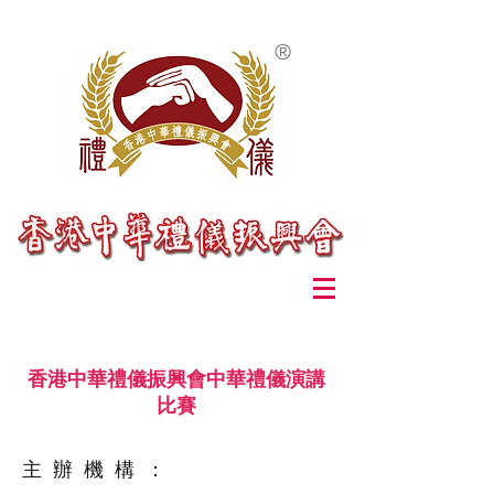
®
香港中華禮儀振興會中華禮儀演講
比賽
主 辦 機 構 ：