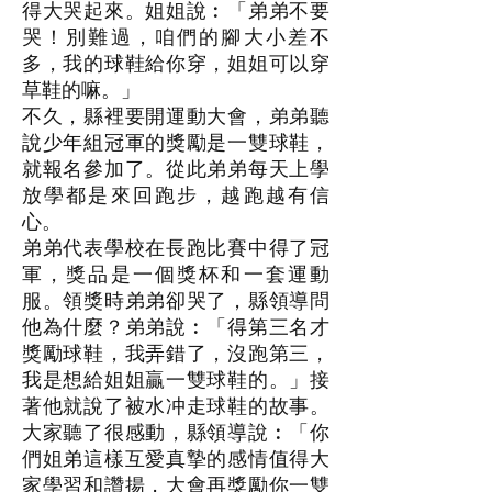
得大哭起來。姐姐說︰「弟弟不要
哭！別難過，咱們的腳大小差不
多，我的球鞋給你穿，姐姐可以穿
草鞋的嘛。」
不久，縣裡要開運動大會，弟弟聽
說少年組冠軍的獎勵是一雙球鞋，
就報名參加了。從此弟弟每天上學
放學都是來回跑步，越跑越有信
心。
弟弟代表學校在長跑比賽中得了冠
軍，獎品是一個獎杯和一套運動
服。領獎時弟弟卻哭了，縣領導問
他為什麼？弟弟說︰「得第三名才
獎勵球鞋，我弄錯了，沒跑第三，
我是想給姐姐贏一雙球鞋的。」接
著他就說了被水冲走球鞋的故事。
大家聽了很感動，縣領導說︰「你
們姐弟這樣互愛真摯的感情值得大
家學習和讚揚，大會再獎勵你一雙