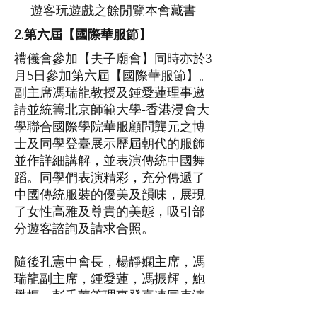
遊客玩遊戲之餘閒覽本會藏書
2.第六屆【國際華服節】
禮儀會參加【夫子廟會】同時亦於3
月5日參加第六屆【國際華服節】。
副主席馮瑞龍教授及鍾愛蓮理事邀
請並統籌北京師範大學-香港浸會大
學聯合國際學院華服顧問龔元之博
士及同學登臺展示歷屆朝代的服飾
並作詳細講解，並表演傳統中國舞
蹈。同學們表演精彩，充分傳遞了
中國傳統服裝的優美及韻味，展現
了女性高雅及尊貴的美態，吸引部
分遊客諮詢及請求合照。
隨後孔憲中會長，楊靜嫻主席，馮
瑞龍副主席，鍾愛蓮，馮振輝，鮑
懋振，彭千華等理事登臺連同表演
同學齊揖拱手禮，向觀眾展示並傳