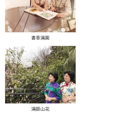
書香滿園
滿眼山花