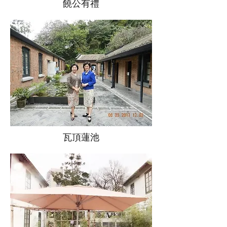
​饒公有禮
瓦頂蓮池