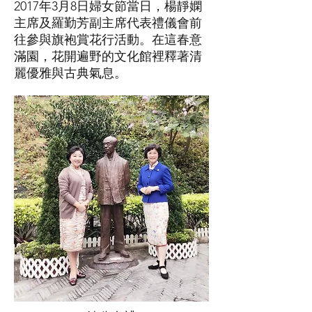
2017年3月8日婦女節當日，楊靜嫻
主席及羅勤芳副主席代表禮儀會前
往參與旗袍賞花行活動。在這春意
滿園，花開遍野的文化館裡釋著清
麗優雅與古典氣息。