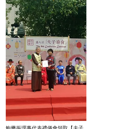
鮑懋振理事代表禮儀會領取【夫子