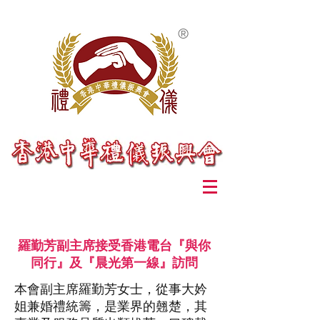
®
羅勤芳副主席接受香港電台『與你
同行』及『晨光第一線』訪問
本會副主席羅勤芳女士，從事大妗
姐兼婚禮統籌，是業界的翹楚，其