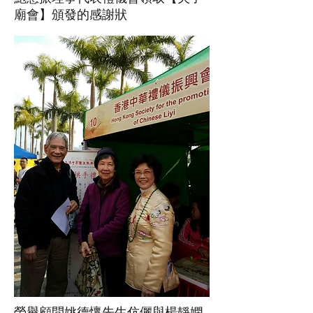
廟會】頒發的感謝狀
​榮譽顧問姚德懷先生伉儷與楊靜
嫻