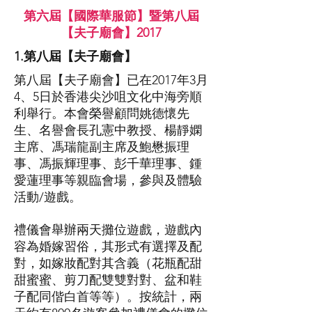
第六屆【國際華服節】暨第八屆
【夫子廟會】2017
1.第八屆【夫子廟會】
第八屆【夫子廟會】已在2017年3月
4、5日於香港尖沙咀文化中海旁順
利舉行。本會榮譽顧問姚德懷先
生、名譽會長孔憲中教授、楊靜嫻
主席、馮瑞龍副主席及鮑懋振理
事、馮振輝理事、彭千華理事、鍾
愛蓮理事等親臨會場，參與及體驗
活動/遊戲。
禮儀會舉辦兩天攤位遊戲，遊戲內
容為婚嫁習俗，其形式有選擇及配
對，如嫁妝配對其含義（花瓶配甜
甜蜜蜜、剪刀配雙雙對對、盆和鞋
子配同偕白首等等）。按統計，兩