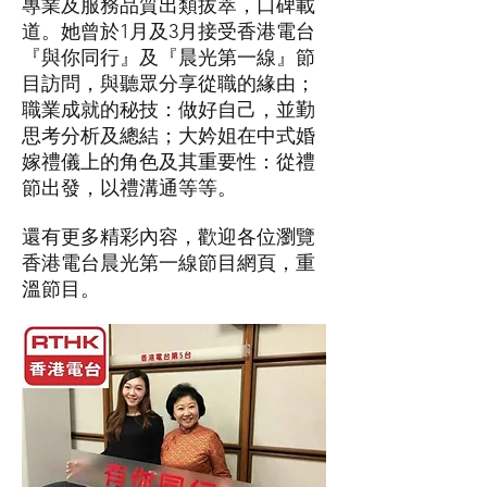
專業及服務品質出類拔萃，口碑載
道。她曾於1月及3月接受香港電台
『與你同行』及『晨光第一線』節
目訪問，與聽眾分享從職的緣由；
職業成就的秘技：做好自己，並勤
思考分析及總結；大妗姐在中式婚
嫁禮儀上的角色及其重要性：從禮
節出發，以禮溝通等等。
還有更多精彩內容，歡迎各位瀏覽
香港電台晨光第一線節目網頁，重
溫節目。