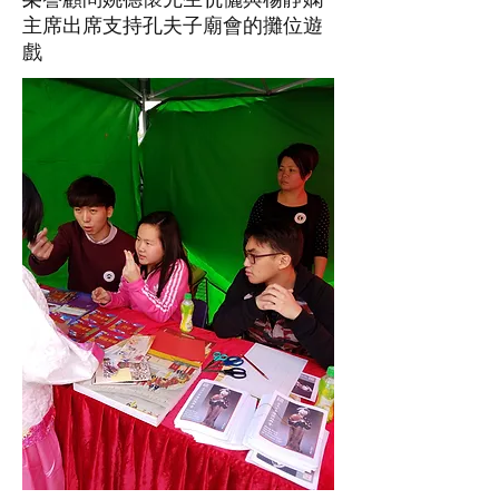
主席出席支持孔夫子廟會的攤位遊
戲