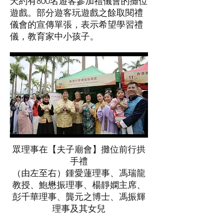
天約有800名遊客參加禮儀會的攤位
遊戲。部分遊客玩遊戲之餘取閱禮
儀會的宣傳單張，表示希望學習禮
儀，教育家中小孩子。
眾理事在【夫子廟會】攤位前行拱
手禮
（由左至右）鍾愛蓮理事、馮瑞龍
教授、鮑懋振理事、楊靜嫻主席、
彭千華理事、
龔元之博士、馮振輝
理事及其女兒