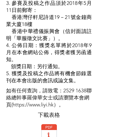
3. 參賽及投稿之作品須於2018年5月
11日前郵寄：
香港灣仔軒尼詩道19－21號金鐘商
業大廈18樓
香港中華禮儀振興會（信封面請註
明「華服徵文比賽」）。
4. 公佈日期：獲獎名單將於2018年9
月在本會網站公佈，得獎者獲另函通
知。
頒獎日期：另行通知。
5. 獲獎及投稿之作品將有機會節錄選
刊在本會出版的會訊或論文集。
如有任何查詢，請致電：2529 1638聯
絡總幹事羅偉華女士或請瀏覽本會網
頁(
https://www.liyi.hk
）。
下載表格