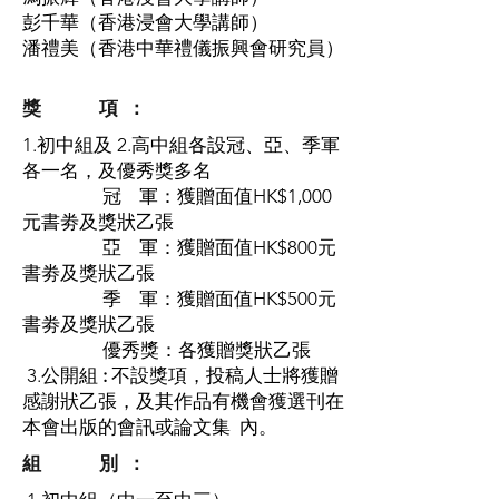
彭千華（香港浸會大學講師）
潘禮美（香港中華禮儀振興會研究員）
獎 項 ：
1.初中組及 2.高中組各設冠、亞、季軍
各一名，及優秀獎多名
冠 軍：獲贈面值HK$1,000
元書劵及獎狀乙張
亞 軍：獲贈面值HK$800元
書劵及獎狀乙張
季 軍：獲贈面值HK$500元
書劵及獎狀乙張
優秀獎：各獲贈獎狀乙張
3.公開組
:
不設獎項，投稿人士將獲贈
感謝狀乙張，及其作品有機會獲選刊在
本會出版的會訊或論文集 內。
組 別 ：