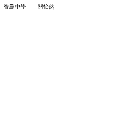
香島中學
關怡然
崇真書院
盧湘詠
​以上獲獎者已獲另函通知。
頒獎禮詳情如下：
主辦機構將於2019年10
月26日（星期六）下午4時，
假灣仔軒尼詩道15號 溫莎公
爵社會服務大廈 103 室舉行
頒獎禮。