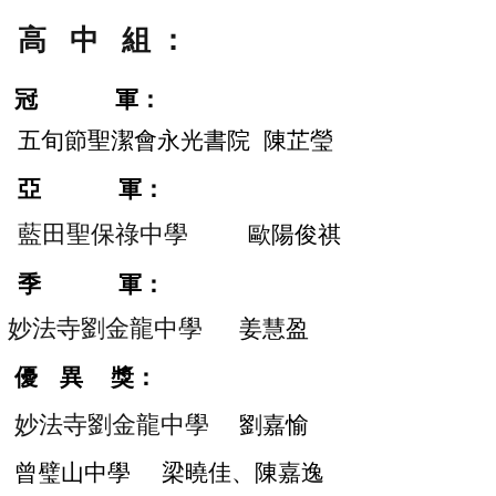
高 中 組 ：
冠 軍：
五旬節聖潔會永光書院
陳芷瑩
亞 軍：
藍田聖保祿中學
歐陽俊祺
季 軍：
妙法寺劉金龍中學
姜慧盈
​優 異 獎：
妙法寺劉金龍中學
劉嘉愉
曾璧山中學
梁曉佳、陳嘉逸