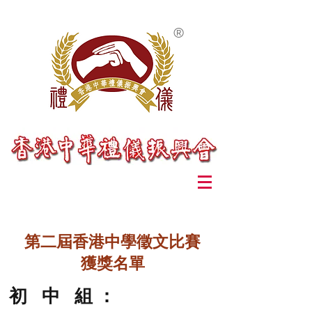
®
第二屆香港中學徵文比賽
獲獎名單
初 中 組 ：