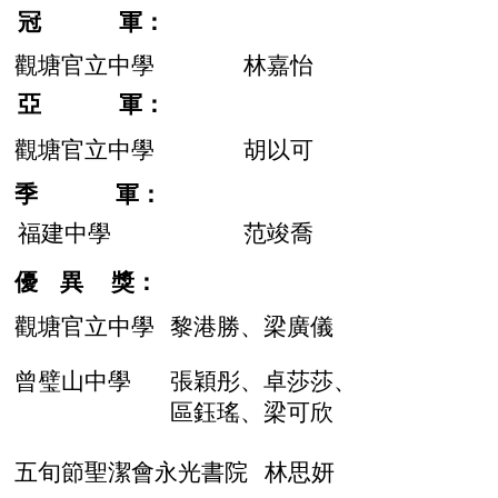
冠 軍：
觀塘官立中學
林嘉怡
亞 軍：
觀塘官立中學
胡以可
季 軍：
福建中學
范竣喬
​優 異 獎：
觀塘官立中學
黎港勝、梁廣儀
曾璧山中學
張穎彤、卓莎莎、
區鈺瑤、梁可欣
五旬節聖潔會永光書院
林思妍