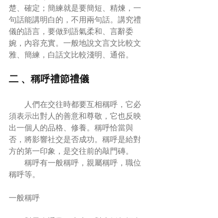
楚、確定；簡練就是要簡短、精煉，一
句話能講明白的，不用兩句話。講究禮
儀的語言，要做到語氣柔和、言辭委
婉，內容充實。一般地說文言文比較文
雅、簡練，白話文比較淺明、通俗。
二 、稱呼禮節禮儀
        人們在交往時都要互相稱呼，它必
須表示出對人的善意和尊敬，它也反映
出一個人的品格、修養。稱呼恰當與
否，將影響社交是否成功。稱呼是給對
方的第一印象，是交往前的敲門磚。  
        稱呼有一般稱呼，親屬稱呼，職位
稱呼等。
一般稱呼