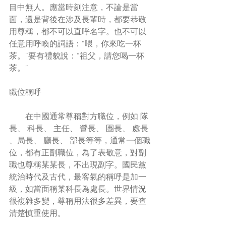
目中無人。應當時刻注意，不論是當
面，還是背後在涉及長輩時，都要恭敬
用尊稱，都不可以直呼名字。也不可以
任意用呼喚的詞語：“喂，你來吃一杯
茶。”要有禮貌說：“祖父，請您喝一杯
茶。”
職位稱呼
        在中國通常尊稱對方職位，例如 隊
長、 科長、 主任、 營長、 團長、 處長 
、局長、 廳長、 部長等等，通常一個職
位，都有正副職位，為了表敬意，對副
職也尊稱某某長，不出現副字。國民黨
統治時代及古代，最客氣的稱呼是加一
級，如當面稱某科長為處長。世界情況
很複雜多變，尊稱用法很多差異，要查
清楚慎重使用。