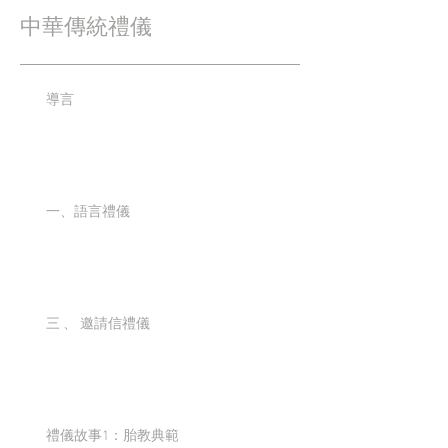
中華傳統禮儀
導言
一、語言禮儀
三 、 邀請信禮儀
禮儀故事1：胎教典範