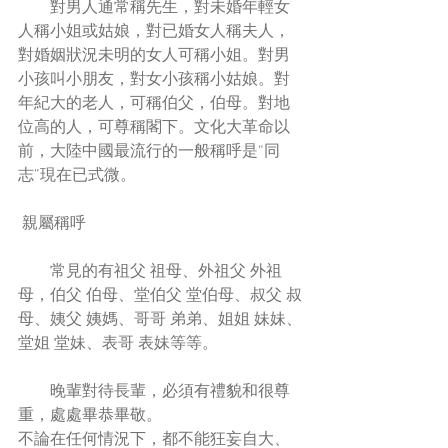
        對男人通常稱先生，對未婚年輕女
人稱小姐或姑娘，對已婚女人稱夫人，
對婚姻狀況未明的女人可稱小姐。對男
小孩叫小朋友，對女小孩稱小姑娘。對
年紀大的老人，可稱伯父，伯母。對地
位高的人，可尊稱閣下。文化大革命以
前，大陸中國最流行的一般稱呼是“同
志”現在已式微。 
 親屬稱呼
        常見的有祖父 祖母、外祖父 外祖
母，伯父 伯母、堂伯父 堂伯母、叔父 叔
母、姨父 姨媽、哥哥 弟弟、姐姐 妹妹、
堂姐 堂妹、表哥 表妹等等。
        晚輩對待長輩，必須有禮貌和很尊
重，處處畢恭畢敬。
不論在任何情況下，都不能狂妄自大、